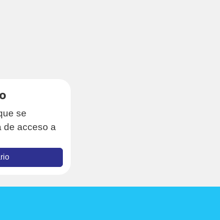
o
que se
a de acceso a
rio