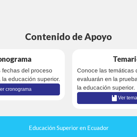
Contenido de Apoyo
onograma
Temari
s fechas del proceso
Conoce las temáticas 
 la educación superior.
evaluarán en la prueb
la educación superior.
er cronograma
Ver tema
Educación Superior en Ecuador