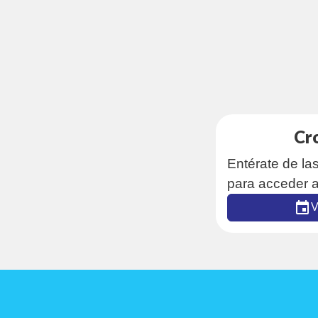
Cr
Entérate de la
para acceder a
V